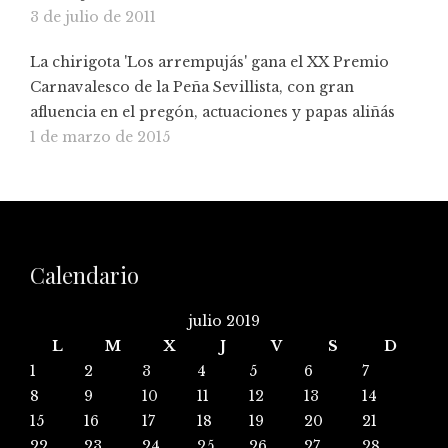
3 de julio de 2011
La chirigota 'Los arrempujás' gana el XX Premio
Carnavalesco de la Peña Sevillista, con gran
afluencia en el pregón, actuaciones y papas aliñás
1 de marzo de 2015
Calendario
julio 2019
L
M
X
J
V
S
D
1
2
3
4
5
6
7
8
9
10
11
12
13
14
15
16
17
18
19
20
21
22
23
24
25
26
27
28