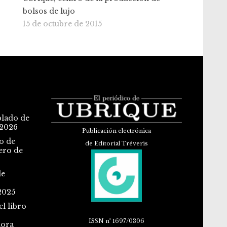
bolsos de lujo
15 de octubre de 2015
blado de
 2026
Publicación electrónica
o de
de Editorial Tréveris
ero de
de
2025
l libro
ISSN
nº 1697/0306
dora