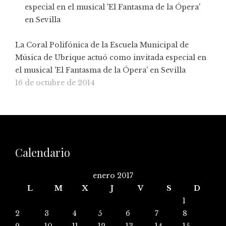
La Coral Polifónica de la Escuela Municipal de
Música de Ubrique actuó como invitada especial en
el musical 'El Fantasma de la Ópera' en Sevilla
16 de octubre de 2014
Calendario
enero 2017
L
M
X
J
V
S
D
1
2
3
4
5
6
7
8
9
10
11
12
13
14
15