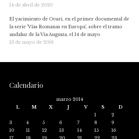
14 de abril de 2020
El yacimiento de Ocuri, en el primer documental de
la serie 'Vías Romanas en Europa', sobre el tramo
andaluz de la Via Augusta, el 14 de mayo
13 de mayo de 2016
Calendario
marzo 2014
L
M
X
J
V
S
D
1
2
3
4
5
6
7
8
9
10
11
12
13
14
15
16
17
18
19
20
21
22
23