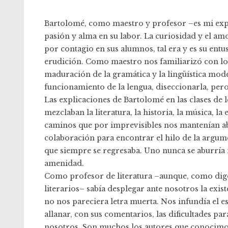
Bartolomé, como maestro y profesor –es mi ex
pasión y alma en su labor. La curiosidad y el am
por contagio en sus alumnos, tal era y es su entu
erudición. Como maestro nos familiarizó con los
maduración de la gramática y la lingüística mo
funcionamiento de la lengua, diseccionarla, pero
Las explicaciones de Bartolomé en las clases de 
mezclaban la literatura, la historia, la música, l
caminos que por imprevisibles nos mantenían ab
colaboración para encontrar el hilo de la argum
que siempre se regresaba. Uno nunca se aburría n
amenidad.
Como profesor de literatura –aunque, como digo l
literarios– sabía desplegar ante nosotros la exis
no nos pareciera letra muerta. Nos infundía el e
allanar, con sus comentarios, las dificultades pa
nosotros. Son muchos los autores que conocimo