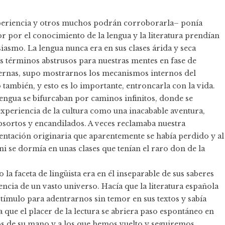
periencia y otros muchos podrán corroborarla– ponía
or por el conocimiento de la lengua y la literatura prendían
siasmo. La lengua nunca era en sus clases árida y seca
 términos abstrusos para nuestras mentes en fase de
dernas, supo mostrarnos los mecanismos internos del
 también, y esto es lo importante, entroncarla con la vida.
lengua se bifurcaban por caminos infinitos, donde se
a experiencia de la cultura como una inacabable aventura,
sortos y encandilados. A veces reclamaba nuestra
entación originaria que aparentemente se había perdido y al
i se dormía en unas clases que tenían el raro don de la
a faceta de lingüista era en él inseparable de sus saberes
tencia de un vasto universo. Hacía que la literatura española
stímulo para adentrarnos sin temor en sus textos y sabía
ra que el placer de la lectura se abriera paso espontáneo en
s de su mano y a los que hemos vuelto y seguiremos