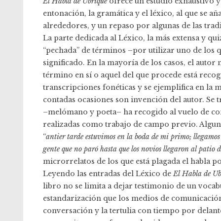
El Habla de Ubrique
ofrece un estudio exhaustivo y 
entonación, la gramática y el léxico, al que se a
alrededores, y un repaso por algunas de las tradi
La parte dedicada al Léxico, la más extensa y qui
“pechada” de términos –por utilizar uno de los q
significado. En la mayoría de los casos, el autor
término en sí o aquel del que procede está reco
transcripciones fonéticas y se ejemplifica en la 
contadas ocasiones son invención del autor. Se 
–melómano y poeta– ha recogido al vuelo de con
realizadas como trabajo de campo previo. Algunas
“
antier tarde estuvimos en la boda de mi primo; llegamo
gente que no paró hasta que los novios llegaron al patio 
microrrelatos de los que está plagada el habla p
Leyendo las entradas del Léxico de
El Habla de Ub
libro no se limita a dejar testimonio de un voca
estandarización que los medios de comunicación, 
conversación y la tertulia con tiempo por delant