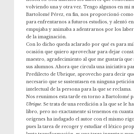
volviendo una y otra vez. Tengo algunos en mi
Bartolomé Pérez, en fin, nos proporcionó como 
para enfrentarnos a futuros estudios, y alentó e
empujaba y animaba a adentrarnos por los laberint
de la imaginación.
Con lo dicho queda aclarado por qué es para mí u
ocasión que quiero aprovechar para dejar cons
maestro, agradecimiento al que me gustaría que 
sus alumnos. Ahora que circula una iniciativa pa
Predilecto de Ubrique, aprovecho para decir que 
necesario que se sustentasen en ninguna petició
intelectual de la persona para la que se reclama.
Nos reunimos esta tarde en torno a Bartolomé p
Ubrique
. Se trata de una reedición a la que se le
libro, pero no exactamente si tenemos en cuanta
orígenes ha indagado el autor con el mismo rigo
pues la tarea de recoger y estudiar el léxico pr
lenta transformación, es una tarea ingente y nu