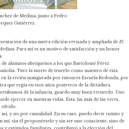
nchez de Medina, junto a Pedro
rquez Gutiérrez.
presentación de una nueva edición revisada y ampliada de
El
edina. Para mí es un motivo de satisfacción y un honor
s.
 de alumnos ubriqueños a los que Bartolomé Pérez
pañolas. Tuve la suerte de tenerlo como maestro de esta
os en la recién inaugurada por entonces Escuela Redonda, por
tra que regía en esos años postreros de la dictadura.
spertábamos de la infancia, guardo muy buen recuerdo. Uno
ede ejercer en nuestras vidas. Ésta, las más de las veces,
 olvido.
así, y no por casualidad. En su caso, puedo decir cuánto y
 mí: sin él proponérselo y sin ser uno consciente, sino de
 y estímulos familiares, contribuyó a la elección del