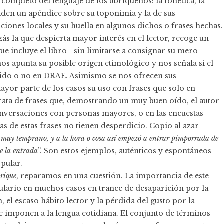
completo del lenguaje de los ubriqueños: la fonética, la
ñaden un apéndice sobre su toponimia y la de sus
ciones locales y su huella en algunos dichos o frases hechas.
zás la que despierta mayor interés en el lector, recoge un
ue incluye el libro– sin limitarse a consignar su mero
 nos apunta su posible origen etimológico y nos señala si el
gido o no en DRAE. Asimismo se nos ofrecen sus
mayor parte de los casos su uso con frases que solo en
trata de frases que, demostrando un muy buen oído, el autor
versaciones con personas mayores, o en las encuestas
 de estas frases no tienen desperdicio. Copio al azar
s muy temprano, y a la hora o cosa así empezó a entrar pimporrada de
de la entrada
”. Son estos ejemplos, auténticos y espontáneos
opular.
rique
, reparamos en una cuestión. La importancia de este
bulario en muchos casos en trance de desaparición por la
el escaso hábito lector y la pérdida del gusto por la
e imponen a la lengua cotidiana. El conjunto de términos