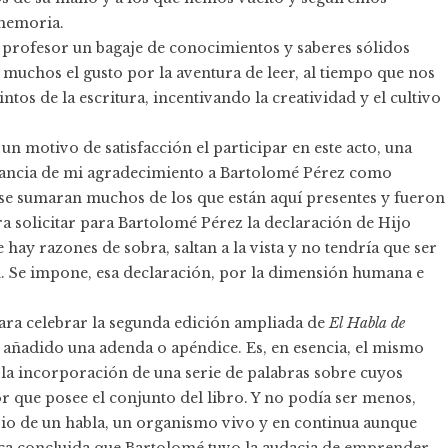
 memoria.
profesor un bagaje de conocimientos y saberes sólidos
n muchos el gusto por la aventura de leer, al tiempo que nos
os de la escritura, incentivando la creatividad y el cultivo
n motivo de satisfacción el participar en este acto, una
tancia de mi agradecimiento a Bartolomé Pérez como
se sumaran muchos de los que están aquí presentes y fueron
ra solicitar para Bartolomé Pérez la declaración de Hijo
hay razones de sobra, saltan a la vista y no tendría que ser
n. Se impone, esa declaración, por la dimensión humana e
ara celebrar la segunda edición ampliada de
El Habla de
 ha añadido una adenda o apéndice. Es, en esencia, el mismo
 la incorporación de una serie de palabras sobre cuyos
r que posee el conjunto del libro. Y no podía ser menos,
opio de un habla, un organismo vivo y en continua aunque
nca concluida que Bartolomé tuvo la audacia de emprender