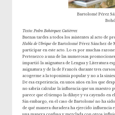
Bartolomé Pérez Sá
Bohó
Texto: Pedro Bohórquez Gutiérrez
Buenas tardes a todos los asistentes al acto de 
Habla de Ubrique
de Bartolomé Pérez Sánchez de M
participar en este acto. Lo es por muchas razone
Pertenezco a una de las numerosas promociones
impartió la asignatura de Lengua y Literatura es
asignatura y de la de Francés durante tres curs
acogerme a la toponimia popular y no a la sinies
De esa experiencia, en unos años en los que de
no sabría calcular la influencia que un maestro pu
parece que el tiempo la diluye y va cayendo en el
Sin embargo, en el caso de Bartolomé no ha sido 
de qué manera duradera ha ejercido influencia en
una manera confusa y mezclada con otros influjos