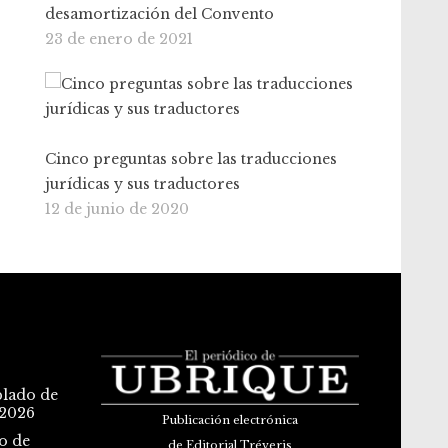
desamortización del Convento
23 de enero de 2021
Cinco preguntas sobre las traducciones
jurídicas y sus traductores
12 de junio de 2020
blado de
 2026
Publicación electrónica
o de
de Editorial Tréveris