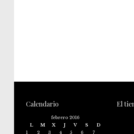
Calendario
El ti
febrero 2016
L
M
X
J
V
S
D
1
2
3
4
5
6
7