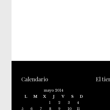
Calendario
El ti
mayo 2014
L
M
X
J
V
S
D
1
2
3
4
5
6
7
8
9
10
11