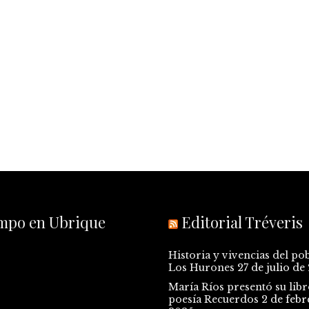
empo en Ubrique
Editorial Tréveris
Historia y vivencias del po
Los Hurones
27 de julio de
María Ríos presentó su libr
poesía Recuerdos
2 de febr