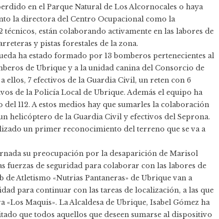
perdido en el Parque Natural de Los Alcornocales o haya
anto la directora del Centro Ocupacional como la
 2 técnicos, están colaborando activamente en las labores de
reteras y pistas forestales de la zona.
queda ha estado formado por 13 bomberos pertenecientes al
beros de Ubrique y a la unidad canina del Consorcio de
 ellos, 7 efectivos de la Guardia Civil, un reten con 6
tivos de la Policía Local de Ubrique. Además el equipo ha
o del 112. A estos medios hay que sumarles la colaboración
n helicóptero de la Guardia Civil y efectivos del Seprona.
realizado un primer reconocimiento del terreno que se va a
rnada su preocupación por la desaparición de Marisol
s fuerzas de seguridad para colaborar con las labores de
b de Atletismo «Nutrias Pantaneras» de Ubrique van a
idad para continuar con las tareas de localización, a las que
a «Los Maquis». La Alcaldesa de Ubrique, Isabel Gómez ha
itado que todos aquellos que deseen sumarse al dispositivo