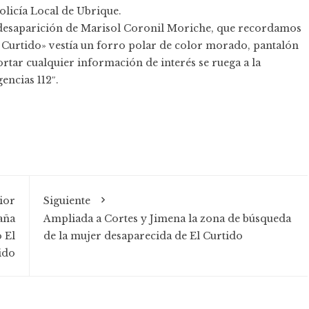
olicía Local de Ubrique.
a desaparición de Marisol Coronil Moriche, que recordamos
l Curtido» vestía un forro polar de color morado, pantalón
ortar cualquier información de interés se ruega a la
encias 112″.
ior
Siguiente
aña
Ampliada a Cortes y Jimena la zona de búsqueda
 El
de la mujer desaparecida de El Curtido
ido