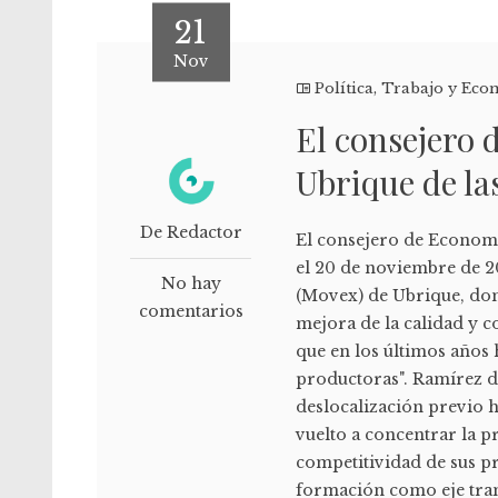
21
Nov
Política
,
Trabajo y Eco
El consejero 
Ubrique de la
De Redactor
El consejero de Economí
el 20 de noviembre de 20
No hay
(Movex) de Ubrique, dond
comentarios
mejora de la calidad y c
que en los últimos años 
productoras". Ramírez de
deslocalización previo 
vuelto a concentrar la p
competitividad de sus p
formación como eje tran