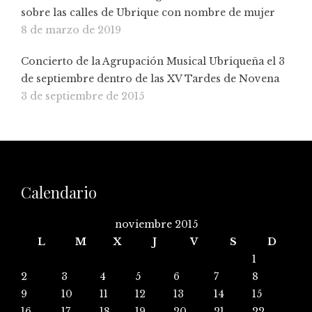
sobre las calles de Ubrique con nombre de mujer
8 de marzo de 2019
Concierto de la Agrupación Musical Ubriqueña el 3
de septiembre dentro de las XV Tardes de Novena
3 de septiembre de 2015
Calendario
noviembre 2015
L
M
X
J
V
S
D
1
2
3
4
5
6
7
8
9
10
11
12
13
14
15
16
17
18
19
20
21
22