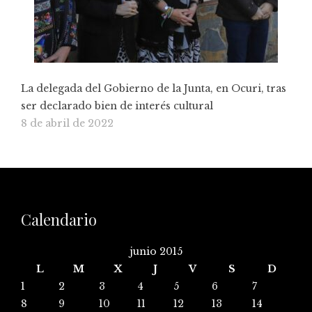
La delegada del Gobierno de la Junta, en Ocuri, tras
ser declarado bien de interés cultural
8 de abril de 2022
Calendario
junio 2015
L
M
X
J
V
S
D
1
2
3
4
5
6
7
8
9
10
11
12
13
14