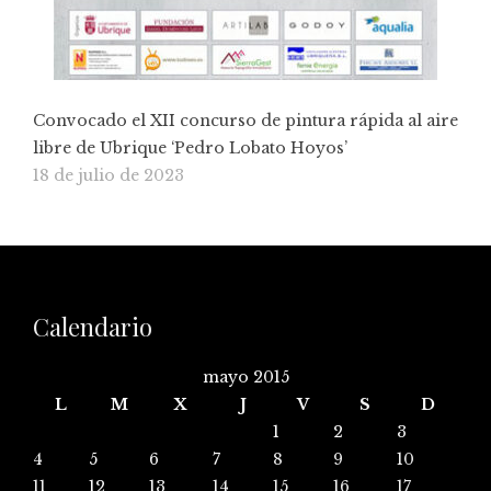
Convocado el XII concurso de pintura rápida al aire
libre de Ubrique ‘Pedro Lobato Hoyos’
18 de julio de 2023
Calendario
mayo 2015
L
M
X
J
V
S
D
1
2
3
4
5
6
7
8
9
10
11
12
13
14
15
16
17