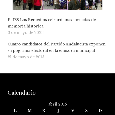
El IES Los Remedios celebró unas jornadas de
memoria histórica
3 de mayo de 2023
Cuatro candidatos del Partido Andalucista exponen
su pograma electoral en la emisora municipal
21 de mayo de 2015
Calendario
abril 2015
L
M
X
J
V
S
D