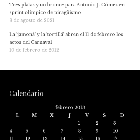
Tres platas y un bronce para Antonio J. Gómez en
sprint olímpico de piragüismo
3 de agosto de 2021
La 'jamoná' y la 'tortillá' abren el 11 de febrero los
actos del Carnaval
10 de febrero de 2012
Calendario
febrero 2013
L
M
X
J
V
S
D
1
2
3
4
5
6
7
8
9
10
11
12
13
14
15
16
17