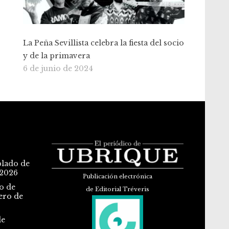
La Peña Sevillista celebra la fiesta del socio
y de la primavera
6 de junio de 2024
blado de
 2026
Publicación electrónica
o de
de Editorial Tréveris
ero de
de