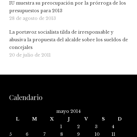
IU muestra su preocupación por la prórroga de los
presupuestos para 2013
28 de agosto de 2013
La portavoz socialista tilda de irresponsable y
abusiva la propuesta del alcalde sobre los sueldos de
concejales
20 de julio de 2011
Calendario
mayo 2014
L
M
X
J
V
S
D
1
2
3
4
5
6
7
8
9
10
11