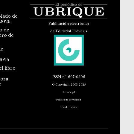
blado de
 2026
Publicación electrónica
o de
de Editorial Tréveris
ero de
de
2025
l libro
ISSN
nº 1697/0306
dora
e
© Copyright 2003-2025
Aviso legal
Política de privacidad
Uso de cookies