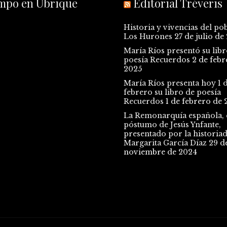
empo en Ubrique
Editorial Tréveris
Historia y vivencias del po
Los Hurones
27 de julio de
María Ríos presentó su libr
poesía Recuerdos
2 de febr
2025
María Ríos presenta hoy 1 
febrero su libro de poesía
Recuerdos
1 de febrero de 
La Remonarquía española, e
póstumo de Jesús Ynfante,
presentado por la historia
Margarita García Díaz
29 d
noviembre de 2024