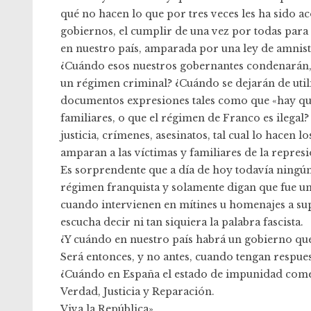
qué no hacen lo que por tres veces les ha sido a
gobiernos, el cumplir de una vez por todas para
en nuestro país, amparada por una ley de amnistí
¿Cuándo esos nuestros gobernantes condenarán,
un régimen criminal? ¿Cuándo se dejarán de utili
documentos expresiones tales como que «hay que 
familiares, o que el régimen de Franco es ilega
justicia, crímenes, asesinatos, tal cual lo hacen 
amparan a las víctimas y familiares de la repres
Es sorprendente que a día de hoy todavía ningú
régimen franquista y solamente digan que fue un 
cuando intervienen en mítines u homenajes a supe
escucha decir ni tan siquiera la palabra fascista.
¿Y cuándo en nuestro país habrá un gobierno que
Será entonces, y no antes, cuando tengan respues
¿Cuándo en España el estado de impunidad come
Verdad, Justicia y Reparación.
Viva la República».