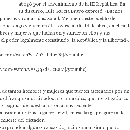
abogó por el advenimiento de la III República. En
su discurso, Luis García Bravo expresó: «Buenos
añeras y camaradas. Salud. Me unen a este pueblo de
ue tengo y viven en él. Hoy es un día 14 de abril, en el cual
res y mujeres que lucharon y sufrieron ellos y sus
el poder legalmente constituido, la República y la Libertad».
ube.com/watch?v=Zu7Ul14aY98[/youtube]
ube.com/watch?v=sQq7d7UeE9M[/youtube]
a de tantos hombres y mujeres que fueron asesinados por un
e el franquismo. Listados interminables, que investigadores
as páginas de nuestra historia más reciente.
 asesinados tras la guerra civil, en esa larga posguerra de
a muerte del dictador.
 sorprenden algunas causas de juicio sumarísimo que se