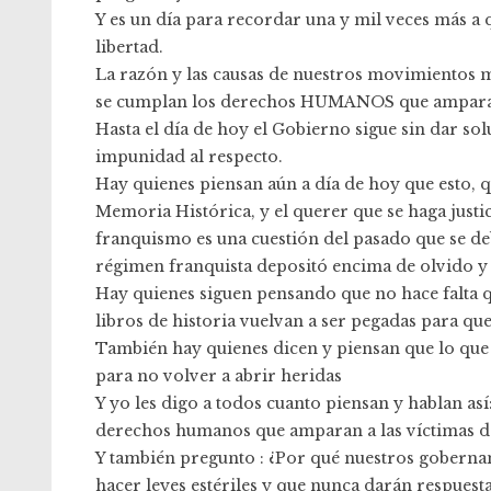
Y es un día para recordar una y mil veces más a
libertad.
La razón y las causas de nuestros movimientos m
se cumplan los derechos HUMANOS que amparan a 
Hasta el día de hoy el Gobierno sigue sin dar so
impunidad al respecto.
Hay quienes piensan aún a día de hoy que esto, 
Memoria Histórica, y el querer que se haga justi
franquismo es una cuestión del pasado que se deb
régimen franquista depositó encima de olvido y 
Hay quienes siguen pensando que no hace falta q
libros de historia vuelvan a ser pegadas para que
También hay quienes dicen y piensan que lo que
para no volver a abrir heridas
Y yo les digo a todos cuanto piensan y hablan as
derechos humanos que amparan a las víctimas del
Y también pregunto : ¿Por qué nuestros gobern
hacer leyes estériles y que nunca darán respuesta