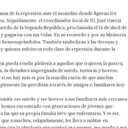
ctimas de la represión ante el monolito donde figuran los
s. Seguidamente, el coordinador local de IU, José García
ecuerdo de la Segunda República, proclamada el 14 de abril de
gos y pagaron con sus vidas. En su recuerdo y por su Memoria,
mos homenajeándolos. También simbolizan a las decenas y
 y quienes sufrieron toda clase de represión durante la
en pueda rendir pleitesía a aquellos que trajeron la guerra,
dos, la dictadura impregnada de miedo, torturas y horror.
 si no hay más es por la sencilla razón de que muchas
plemente las percibían a través de amigos o familiares hoy
smitir ese miedo y ese horror a sus familiares más cercanos
os hemos encontrado con generaciones de jóvenes que
 las que su propia familia tuvo que enfrentarse. Y es ese,
 que a muchos, relajadamente, les lleva a militar en
te con la ideología que sembró esa muerte, ese miedo y ese