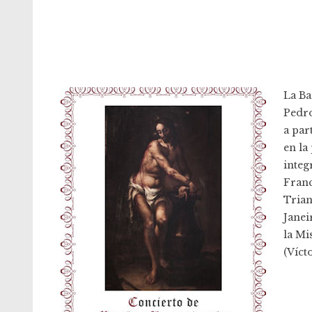
La Ba
Pedro
a par
en la
integ
Franc
Trian
Janei
la Mi
(Víct