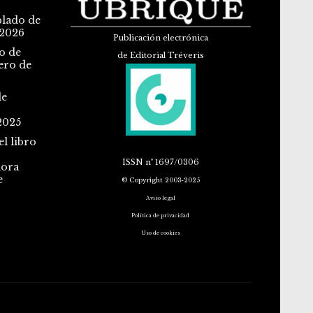
blado de
 2026
Publicación electrónica
o de
de Editorial Tréveris
ero de
de
2025
l libro
ISSN
nº 1697/0306
dora
e
© Copyright 2003-2025
Aviso legal
Política de privacidad
Uso de cookies