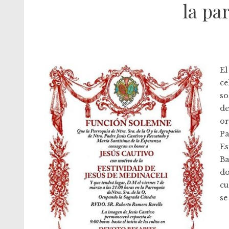
la pa
El
ce
so
de
or
Pa
Es
Ba
do
cu
se