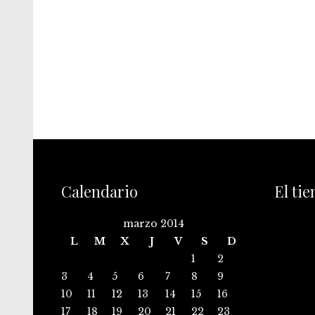
Calendario
El ti
marzo 2014
L
M
X
J
V
S
D
1
2
3
4
5
6
7
8
9
10
11
12
13
14
15
16
17
18
19
20
21
22
23