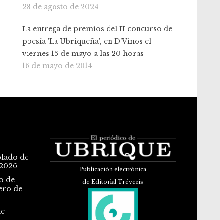
28 de agosto de 2024
La entrega de premios del II concurso de
poesía 'La Ubriqueña', en D'Vinos el
viernes 16 de mayo a las 20 horas
16 de mayo de 2014
blado de
 2026
Publicación electrónica
o de
de Editorial Tréveris
ero de
de