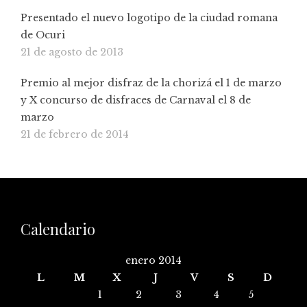
Presentado el nuevo logotipo de la ciudad romana
de Ocuri
21 de agosto de 2013
Premio al mejor disfraz de la chorizá el 1 de marzo
y X concurso de disfraces de Carnaval el 8 de
marzo
21 de febrero de 2014
Calendario
enero 2014
L
M
X
J
V
S
D
1
2
3
4
5