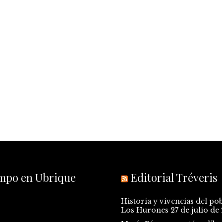
empo en Ubrique
Editorial Tréveris
Historia y vivencias del po
Los Hurones
27 de julio de