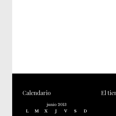
Calendario
El ti
junio 2013
L
M
X
J
V
S
D