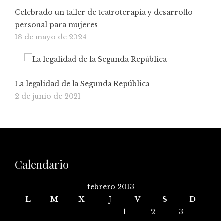
Celebrado un taller de teatroterapia y desarrollo
personal para mujeres
18 de mayo de 2024
La legalidad de la Segunda República
2 de junio de 2021
Calendario
febrero 2013
L
M
X
J
V
S
D
1
2
3