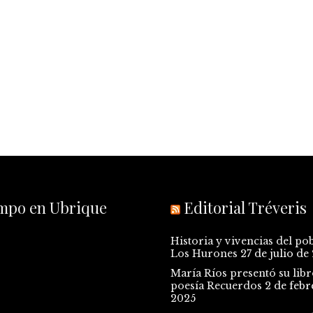
empo en Ubrique
Editorial Tréveris
Historia y vivencias del po
Los Hurones
27 de julio de
María Ríos presentó su libr
poesía Recuerdos
2 de febr
2025