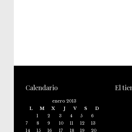
Calendario
El ti
enero 2013
L
M
X
J
V
S
D
1
2
3
4
5
6
7
8
9
10
11
12
13
14
15
16
17
18
19
20