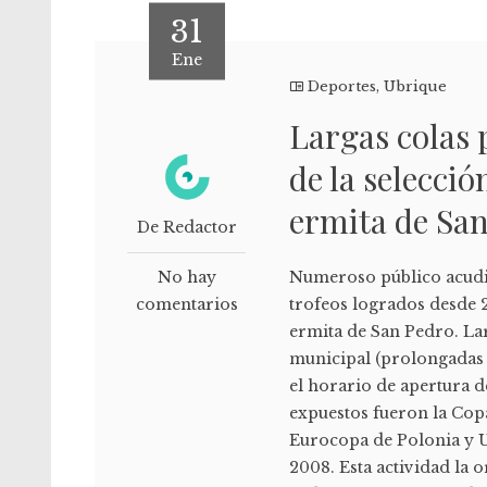
31
Ene
Deportes
,
Ubrique
Largas colas p
de la selecció
ermita de Sa
De Redactor
No hay
Numeroso público acudió 
comentarios
trofeos logrados desde 2
ermita de San Pedro. Lar
municipal (prolongadas 
el horario de apertura de
expuestos fueron la Cop
Eurocopa de Polonia y U
2008. Esta actividad la 