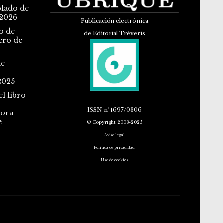
blado de
 2026
Publicación electrónica
o de
de Editorial Tréveris
ero de
de
2025
l libro
ISSN
nº 1697/0306
dora
e
© Copyright 2003-2025
Aviso legal
Política de privacidad
Uso de cookies