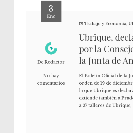
3
Ene
Trabajo y Economía
,
U
Ubrique, decl
por la Consej
la Junta de A
De Redactor
No hay
El Boletín Oficial de la 
comentarios
orden de 19 de diciembr
la que Ubrique es declar
extiende también a Prado
a 27 talleres de Ubrique