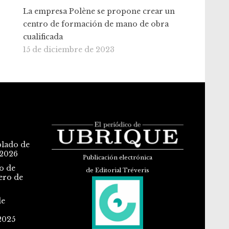
La empresa Polène se propone crear un
centro de formación de mano de obra
cualificada
15 de diciembre de 2023
blado de
 2026
Publicación electrónica
o de
de Editorial Tréveris
ero de
de
2025