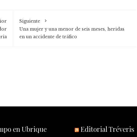
ior
Siguiente
dor
Una mujer y una menor de seis meses, heridas
eria
en un accidente de tráfico
empo en Ubrique
Editorial Tréveris