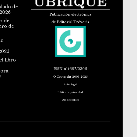
blado de
 2026
Publicación electrónica
o de
de Editorial Tréveris
ero de
de
2025
l libro
ISSN
nº 1697/0306
dora
e
© Copyright 2003-2025
Aviso legal
Política de privacidad
Uso de cookies