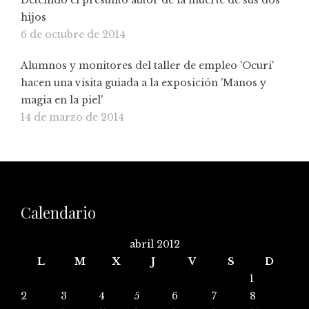
hijos
6 de octubre de 2014
Alumnos y monitores del taller de empleo 'Ocuri'
hacen una visita guiada a la exposición 'Manos y
magia en la piel'
14 de marzo de 2014
Calendario
abril 2012
L
M
X
J
V
S
D
1
2
3
4
5
6
7
8