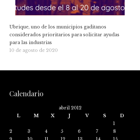
Ubrique, uno de los municipios gaditanos
considerados prioritarios para solicitar ayudas
para las industrias
10 de agosto de 2020
Calendario
abril 2012
L
M
X
J
V
S
D
1
2
3
4
5
6
7
8
9
10
11
12
13
14
15