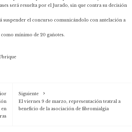
ases será resuelta por el Jurado, sin que contra su decisión
drá suspender el concurso comunicándolo con antelación a
rá como mínimo de 20 gañotes.
Ubrique
ior
Siguiente
ión
El viernes 9 de marzo, representación teatral a
 en
beneficio de la asociación de fibromialgia
ras