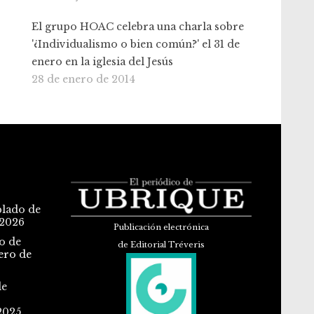
El grupo HOAC celebra una charla sobre
'¿Individualismo o bien común?' el 31 de
enero en la iglesia del Jesús
28 de enero de 2014
blado de
 2026
Publicación electrónica
o de
de Editorial Tréveris
ero de
de
2025