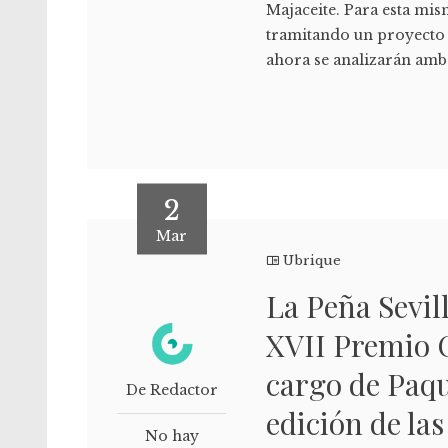
Majaceite. Para esta mi
tramitando un proyecto 
ahora se analizarán am
2
Mar
Ubrique
La Peña Sevill
XVII Premio C
cargo de Paqui
De Redactor
edición de las
No hay