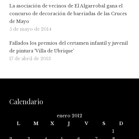
La asociación de vecinos de El Algarrobal gana el
concurso de decoración de barriadas de las Cruces
de Mayo
5 de mayo de 2014
Fallados los premios del certamen infantil y juvenil
de pintura 'Villa de Ubrique'
17 de abril de 2013
Calendario
enero 2012
L
M
X
J
V
S
D
1