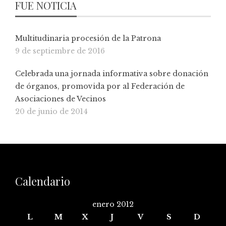
FUE NOTICIA
Multitudinaria procesión de la Patrona
9 de septiembre de 2016
Celebrada una jornada informativa sobre donación
de órganos, promovida por al Federación de
Asociaciones de Vecinos
20 de junio de 2014
Calendario
enero 2012
L
M
X
J
V
S
D