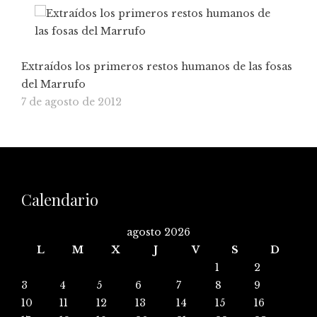
Extraídos los primeros restos humanos de las fosas
del Marrufo
7 de agosto de 2012
Calendario
agosto 2026
L
M
X
J
V
S
D
1
2
3
4
5
6
7
8
9
10
11
12
13
14
15
16