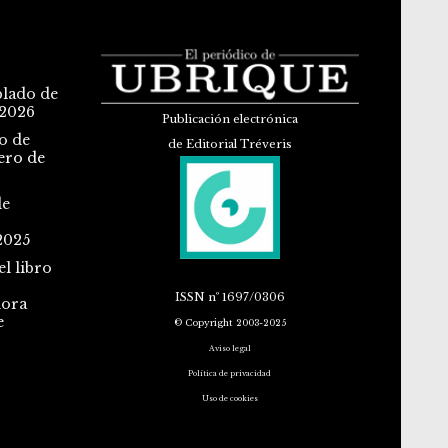
blado de
 2026
Publicación electrónica
o de
de Editorial Tréveris
ero de
de
2025
l libro
ISSN
nº 1697/0306
dora
e
© Copyright 2003-2025
Aviso legal
Política de privacidad
Uso de cookies