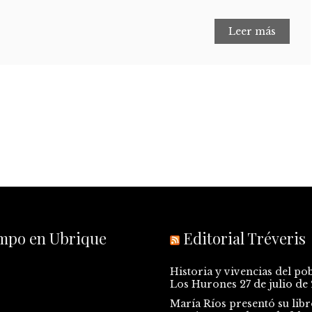
Leer más
empo en Ubrique
Editorial Tréveris
Historia y vivencias del po
Los Hurones
27 de julio de
María Ríos presentó su libr