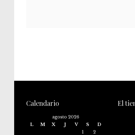
Calendario
El ti
agosto 2026
L
M
X
J
V
S
D
1
2