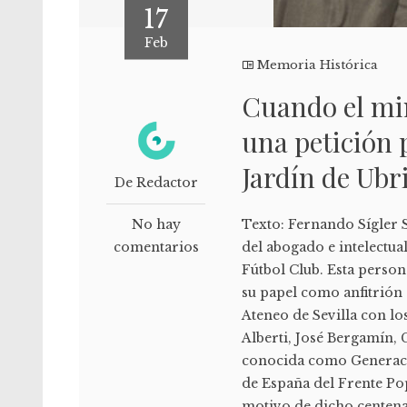
17
Feb
Memoria Histórica
Cuando el mi
una petición 
Jardín de Ubr
De Redactor
No hay
Texto: Fernando Sígler 
comentarios
del abogado e intelectu
Fútbol Club. Esta person
su papel como anfitrión 
Ateneo de Sevilla con lo
Alberti, José Bergamín,
conocida como Generación
de España del Frente Po
motivo de dicho centena