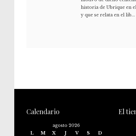
historia de Ubrique en 
y que se relata en el lib...
Calendario
El ti
agosto 2026
L
M
X
J
V
S
D