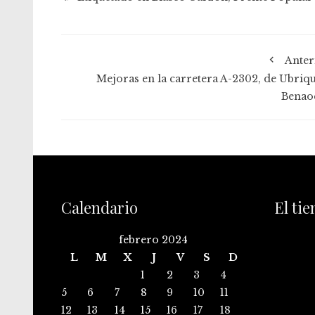
Anter
Mejoras en la carretera A-2302, de Ubriqu
Benao
Calendario
El ti
febrero 2024
L
M
X
J
V
S
D
1
2
3
4
5
6
7
8
9
10
11
12
13
14
15
16
17
18