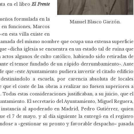
ta en el libro
El Frente
queños formulada en la
Manuel Blasco Garzón.
e en funciones, Marcos
en esta villa existe en
a llamada del mismo nombre que ocupa una extensa superficie
e «dicha iglesia se encuentra en un estado tal de ruina que
actos algunos de culto católico, habiendo sido retiradas de
, ante el temor fundado de un rápido derrumbamiento». Ante
 de que «este Ayuntamiento pudiera invertir el citado edificio
destinándolo a escuela, por carencia absoluta de locales
 que el coste de las obras a realizar no fuesen superiores a
Todas estas consideraciones justificaban, a su juicio, que el
yuntamiento. El secretario del Ayuntamiento, Miguel Reguera,
 instancia al apoderado en Madrid, Pedro Gutiérrez, quien
 el 7 de mayo, y al día siguiente la entregó en el registro
éndose a «gestionar su pronto y favorable despacho» pasada