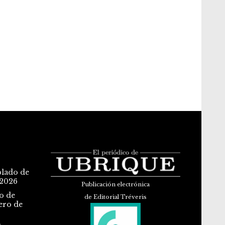
blado de
 2026
Publicación electrónica
o de
de Editorial Tréveris
ero de