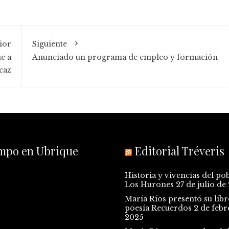
ior
Siguiente
e a
Anunciado un programa de empleo y formación
caz
empo en Ubrique
Editorial Tréveris
Historia y vivencias del po
Los Hurones
27 de julio de
María Ríos presentó su libr
poesía Recuerdos
2 de febr
2025