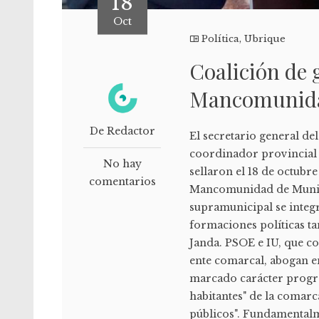
18
Oct
Política
,
Ubrique
Coalición de 
Mancomunidad
De Redactor
El secretario general de
coordinador provincial 
No hay
sellaron el 18 de octubr
comentarios
Mancomunidad de Municip
supramunicipal se integ
formaciones políticas t
Janda. PSOE e IU, que c
ente comarcal, abogan e
marcado carácter progre
habitantes" de la comarca
públicos". Fundamentalme