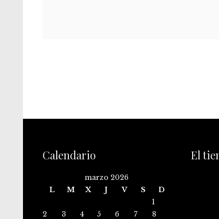
Calendario
El ti
marzo 2026
L
M
X
J
V
S
D
1
2
3
4
5
6
7
8