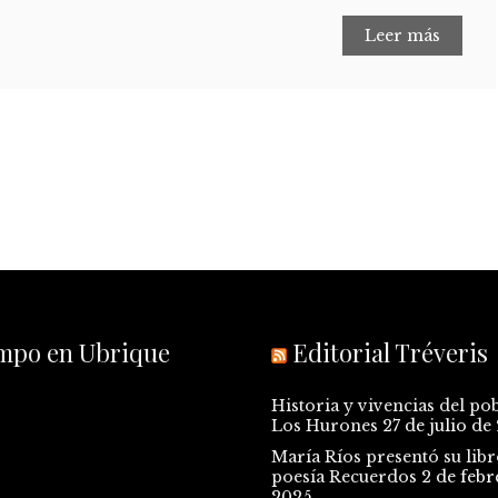
Leer más
empo en Ubrique
Editorial Tréveris
Historia y vivencias del po
Los Hurones
27 de julio de
María Ríos presentó su libr
poesía Recuerdos
2 de febr
2025