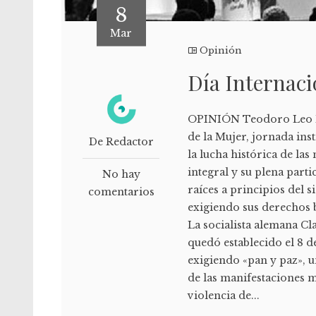
8
Mar
Opinión
Día Internaci
OPINIÓN Teodoro Leo Me
de la Mujer, jornada in
De Redactor
la lucha histórica de la
integral y su plena part
No hay
raíces a principios del 
comentarios
exigiendo sus derechos b
La socialista alemana Cl
quedó establecido el 8 d
exigiendo «pan y paz», 
de las manifestaciones m
violencia de...