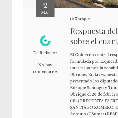
2
Mar
Ubrique
Respuesta del
sobre el cuart
De Redactor
El Gobierno central resp
formulada por Izquierda
No hay
interesaba por la rehabil
comentarios
Ubrique. En la respuesta 
presentado los diputado
Enrique Santiago y Toni 
Ubrique el 26 de febre
(184) PREGUNTA ESCRI
SANTIAGO ROMERO, Enr
Antonio (GSumar) RESPU