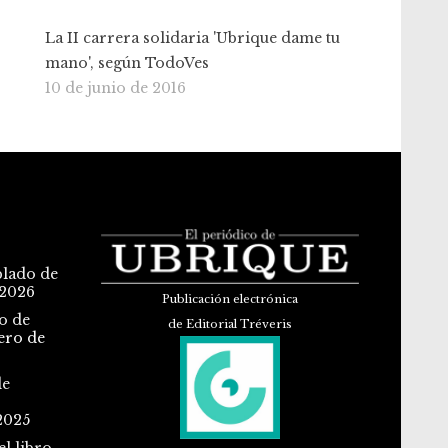
La II carrera solidaria 'Ubrique dame tu
mano', según TodoVes
10 de junio de 2016
blado de
 2026
Publicación electrónica
o de
de Editorial Tréveris
ero de
de
2025
l libro