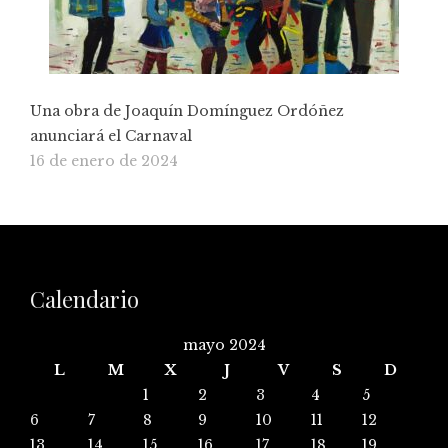
Una obra de Joaquín Domínguez Ordóñez
anunciará el Carnaval
16 de enero de 2024
Calendario
mayo 2024
L
M
X
J
V
S
D
1
2
3
4
5
6
7
8
9
10
11
12
13
14
15
16
17
18
19