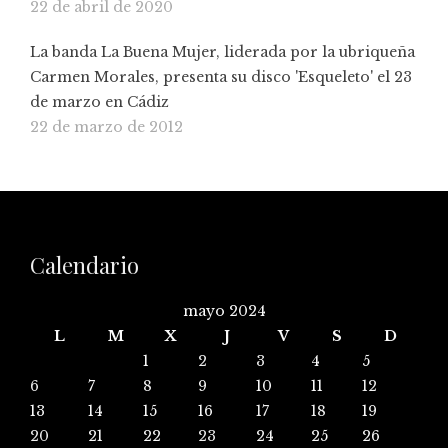
22 de abril de 2020
La banda La Buena Mujer, liderada por la ubriqueña
Carmen Morales, presenta su disco 'Esqueleto' el 23
de marzo en Cádiz
22 de marzo de 2012
Calendario
mayo 2024
L
M
X
J
V
S
D
1
2
3
4
5
6
7
8
9
10
11
12
13
14
15
16
17
18
19
20
21
22
23
24
25
26