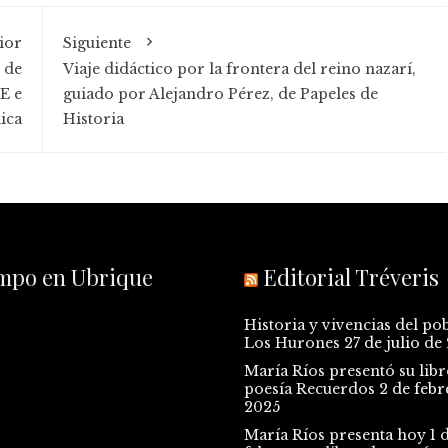
ior
Siguiente
 de
Viaje didáctico por la frontera del reino nazarí,
E e
guiado por Alejandro Pérez, de Papeles de
lica
Historia
empo en Ubrique
Editorial Tréveris
Historia y vivencias del po
Los Hurones
27 de julio de
María Ríos presentó su libr
poesía Recuerdos
2 de febr
2025
María Ríos presenta hoy 1 