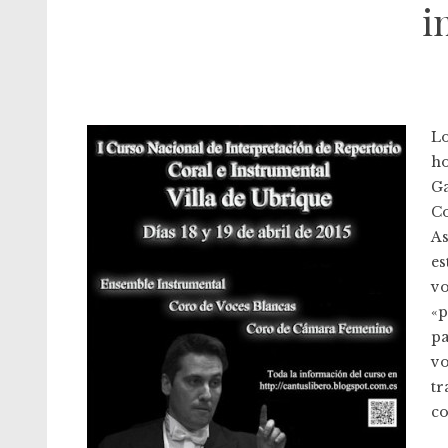
i
Lo
ho
Ga
Co
As
es
vo
«p
pa
vo
tr
co