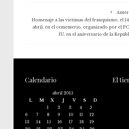
Anter
Homenaje a las víctimas del franquismo, el 14
abril, en el cementerio, organizado por el PC
IU, en el aniversario de la Repúb
Calendario
El ti
abril 2015
L
M
X
J
V
S
D
1
2
3
4
5
6
7
8
9
10
11
12
13
14
15
16
17
18
19