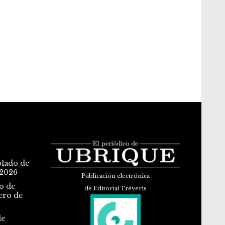
blado de
 2026
Publicación electrónica
o de
de Editorial Tréveris
ero de
de