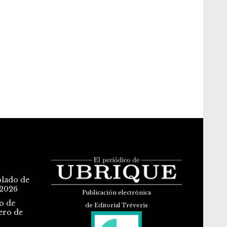
blado de
 2026
Publicación electrónica
o de
de Editorial Tréveris
ero de