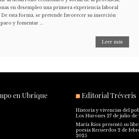
nas en desempleo una primera experiencia laboral
. De esta forma, se pretende favorecer su inserción
 paro y fomentar ...
Leer más
empo en Ubrique
Editorial Tréveris
Historia y vivencias del po
Los Hurones
27 de julio de
María Ríos presentó su libr
poesía Recuerdos
2 de febr
2025