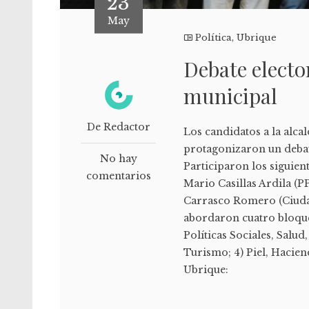
23
May
Política
,
Ubrique
Debate elector
municipal
De Redactor
Los candidatos a la alca
protagonizaron un debat
No hay
Participaron los siguien
comentarios
Mario Casillas Ardila (PP
Carrasco Romero (Ciuda
abordaron cuatro bloque
Políticas Sociales, Salud
Turismo; 4) Piel, Hacie
Ubrique: