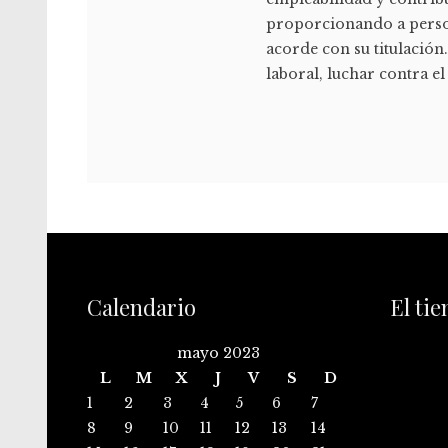
proporcionando a perso
acorde con su titulación
laboral, luchar contra el
Calendario
El ti
mayo 2023
L
M
X
J
V
S
D
1
2
3
4
5
6
7
8
9
10
11
12
13
14