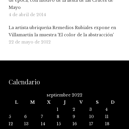
de época, con motivo de la fiesta de las Cruces de
Mayo
4 de abril de 2014
La artista ubriqueña Remedios Rubiales expone en
Villamartín la muestra 'El color de la abstracción'
22 de mayo de 2012
Calendario
septiembre 2022
L
M
X
J
V
S
D
1
2
3
4
5
6
7
8
9
10
11
12
13
14
15
16
17
18