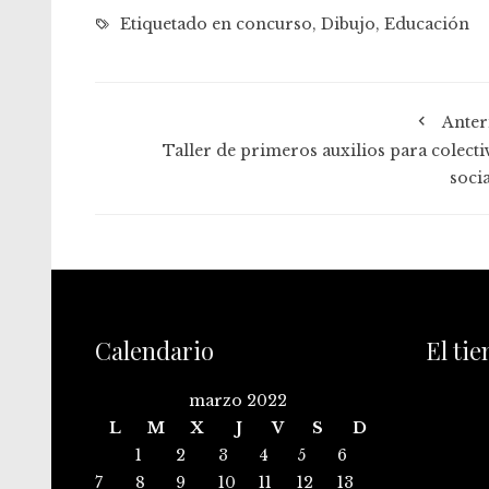
Etiquetado en
concurso
,
Dibujo
,
Educación
Anter
Taller de primeros auxilios para colecti
socia
Calendario
El ti
marzo 2022
L
M
X
J
V
S
D
1
2
3
4
5
6
7
8
9
10
11
12
13