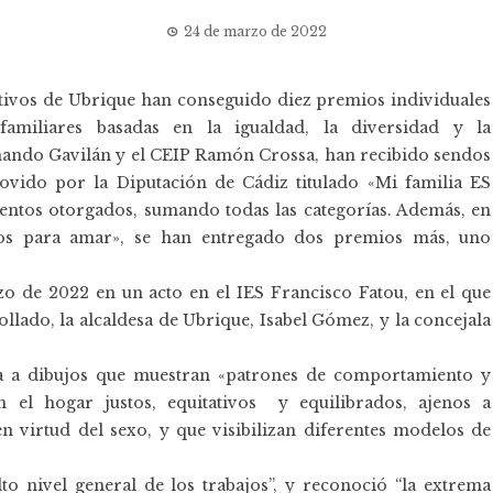
24 de marzo de 2022
tivos de Ubrique han conseguido diez premios individuales
miliares basadas en la igualdad, la diversidad y la
rnando Gavilán y el CEIP Ramón Crossa, han recibido sendos
vido por la Diputación de Cádiz titulado «Mi familia ES
mientos otorgados, sumando todas las categorías. Además, en
sos para amar», se han entregado dos premios más, uno
o de 2022 en un acto en el IES Francisco Fatou, en el que
llado, la alcaldesa de Ubrique, Isabel Gómez, y la concejala
mia a dibujos que muestran «patrones de comportamiento y
 el hogar justos, equitativos y equilibrados, ajenos a
en virtud del sexo, y que visibilizan diferentes modelos de
alto nivel general de los trabajos”, y reconoció “la extrema