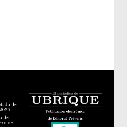
blado de
 2026
Publicación electrónica
o de
de Editorial Tréveris
ero de