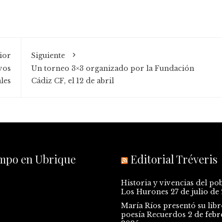
ior
Siguiente
vos
Un torneo 3×3 organizado por la Fundación
les
Cádiz CF, el 12 de abril
empo en Ubrique
Editorial Tréveris
Historia y vivencias del po
Los Hurones
27 de julio de
María Ríos presentó su libr
poesía Recuerdos
2 de febr