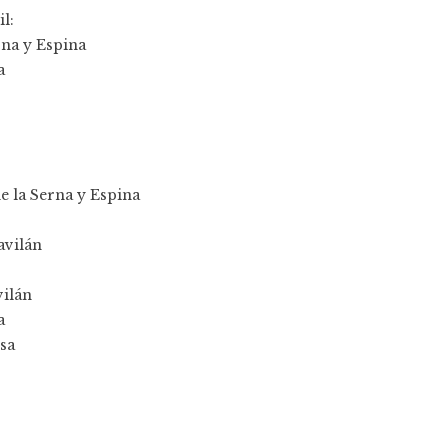
l:
rna y Espina
a
e la Serna y Espina
avilán
ilán
a
sa