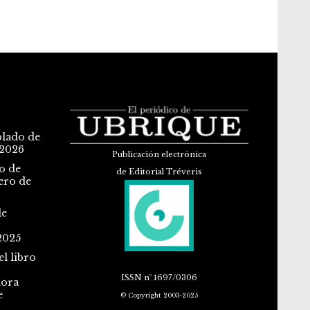
blado de
 2026
Publicación electrónica
o de
de Editorial Tréveris
ero de
de
2025
l libro
ISSN
nº 1697/0306
dora
e
© Copyright 2003-2025