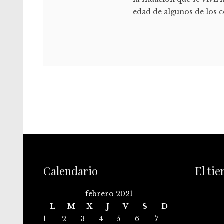
edad de algunos de los c
Calendario
El ti
febrero 2021
L
M
X
J
V
S
D
1
2
3
4
5
6
7