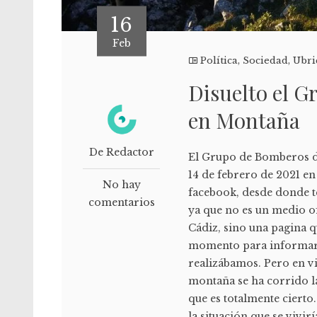
16
Feb
Política
,
Sociedad
,
Ubri
Disuelto el 
en Montaña
De Redactor
El Grupo de Bomberos de
14 de febrero de 2021 en
No hay
facebook, desde donde 
comentarios
ya que no es un medio o
Cádiz, sino una pagina 
momento para informar d
realizábamos. Pero en vi
montaña se ha corrido l
que es totalmente ciert
la situación que se vivir