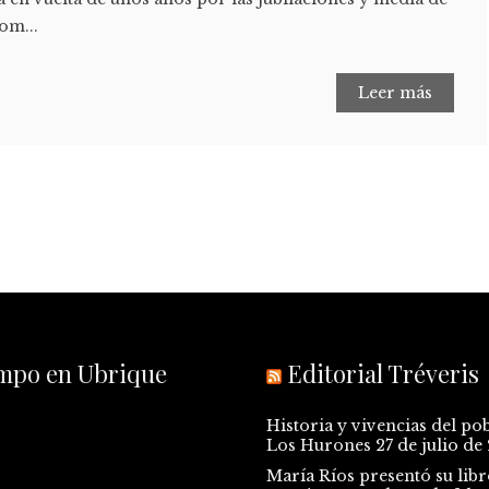
om...
Leer más
empo en Ubrique
Editorial Tréveris
Historia y vivencias del po
Los Hurones
27 de julio de
María Ríos presentó su libr